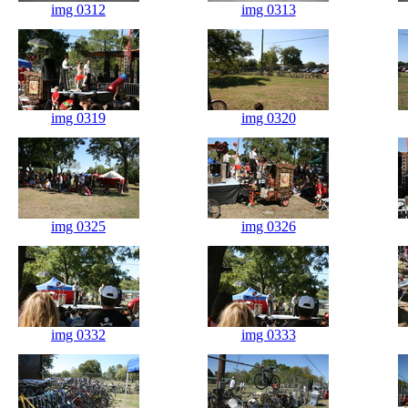
img 0312
img 0313
img 0319
img 0320
img 0325
img 0326
img 0332
img 0333