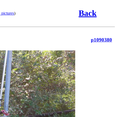
Back
 pictures
)
p1090380