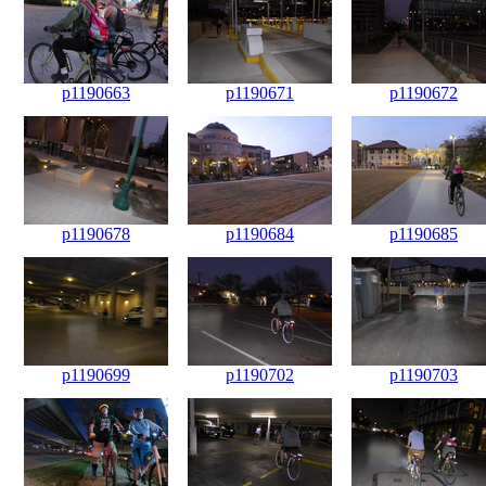
p1190663
p1190671
p1190672
p1190678
p1190684
p1190685
p1190699
p1190702
p1190703