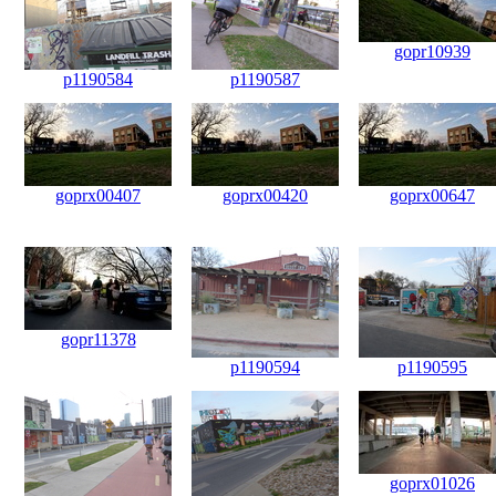
gopr10939
p1190584
p1190587
goprx00407
goprx00420
goprx00647
gopr11378
p1190594
p1190595
goprx01026