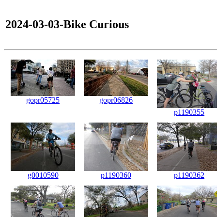
2024-03-03-Bike Curious
gopr05725
gopr06826
p1190355
g0010590
p1190360
p1190362