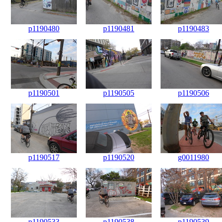
p1190480
p1190481
p1190483
p1190501
p1190505
p1190506
p1190517
p1190520
g0011980
p1190533
p1190538
p1190539