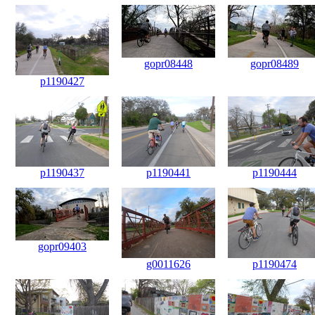
gopr08448
gopr08489
p1190427
p1190437
p1190441
p1190444
gopr09403
g0011626
p1190474