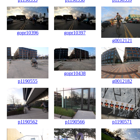
gopr10396
gopr10397
g0012121
gopr10438
p1190555
g0012182
p1190562
p1190566
p1190571