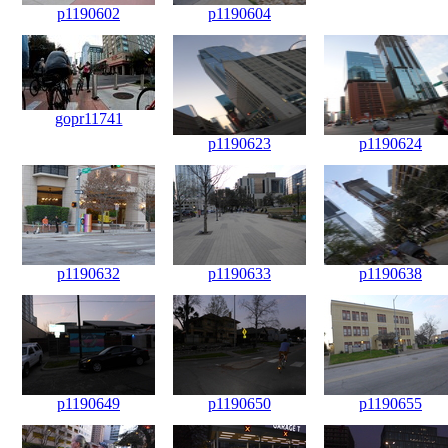
p1190602
p1190604
gopr11741
p1190623
p1190624
p1190632
p1190633
p1190638
p1190649
p1190650
p1190655