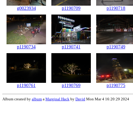
g0023934
p1190709
p1190718
p1190734
p1190741
p1190749
p1190761
p1190769
p1190775
Album created by
album
a
Marginal Hack
by
David
Mon Mar 4 16:20:29 2024