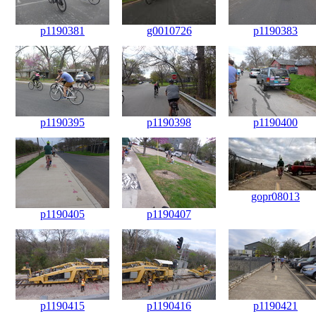
p1190381
g0010726
p1190383
p1190395
p1190398
p1190400
gopr08013
p1190405
p1190407
p1190415
p1190416
p1190421